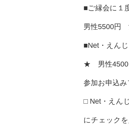
■ご縁会に１
男性5500円 
■Net・え
★ 男性450
参加お申込み
□ Net・え
にチェックを