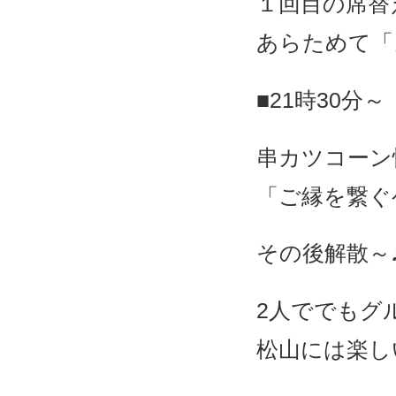
１回目の席替
あらためて「
■21時30分～
串カツコーン
「ご縁を繋ぐ
その後解散～
2人ででもグ
松山には楽し