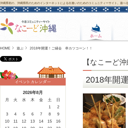
沖縄県初の、沖縄県民のためのインターネットによる出逢いのためのコミュニティーサイト。遊べ
HOME
遊ぶ
2018年開運！ご縁会 串カツコーン！！
【
なこーど沖
2018年
2026年8月
月
火
水
木
金
土
日
1
2
3
4
5
6
7
8
9
10
11
12
13
14
15
16