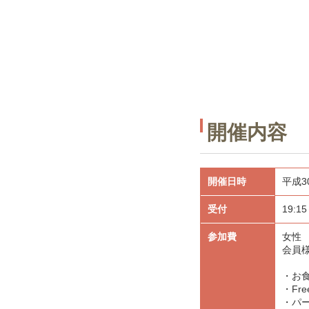
開催内容
開催日時
平成3
受付
19:1
参加費
女性 
会員様
・お
・Free
・パ