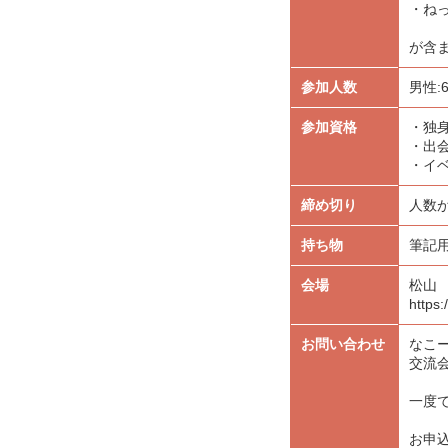
・ね
が含
参加人数
男性:
参加資格
・独
・出
・イ
締め切り
人数
持ち物
筆記
会場
松山
https
お問い合わせ
なこ
交流
一度
お申