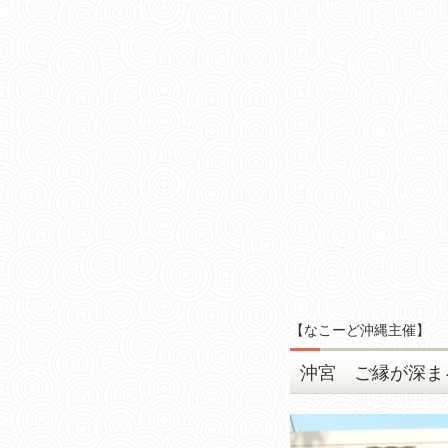
【
なこーど沖縄主催
】
沖宮 ご縁が深ま