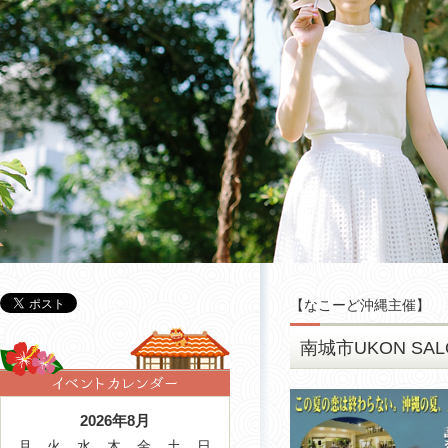
【
なこーど沖縄主催
】
南城市UKON S
2026年8月
月
火
水
木
金
土
日